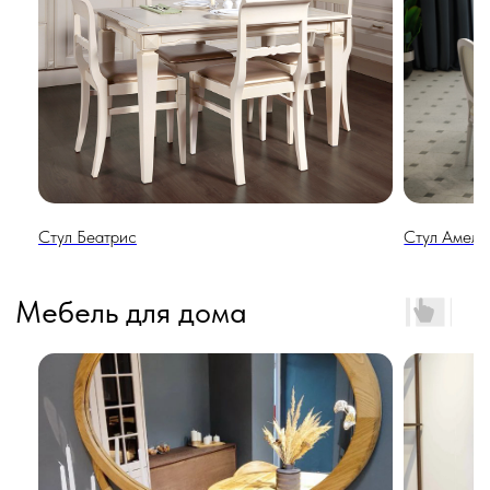
Стул Беатрис
Стул Амели