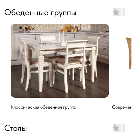
Распродажа
Классическая обеденная группа
Современна