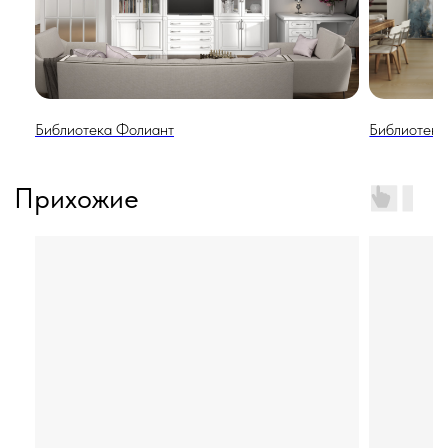
Обеденные группы
Библиотека Фолиант
Библиотека
Столы