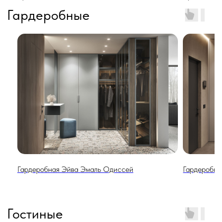
Гостиные
Спальни
Гардеробная Эйва Эмаль Одиссей
Гардеробна