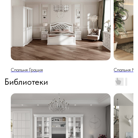
Кровати
Спальня Грация
Спальня М