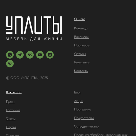
О нас
Команда
Вакансии
Партнеры
Отз
ывы
Реквизиты
Контакты
© ООО «УПЛИТЫ», 2025
Каталог
Блог
Акции
Кухни
Портфолио
Гостиные
Покупателям
Столы
Сотрудничество
С
тулья
Политика обработки персональных
Спальни