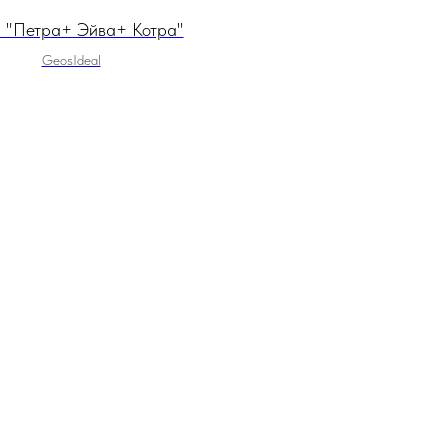
я "Петра+ Эйва+ Котра"
GeosIdeal