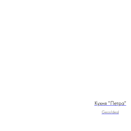
Кухня "Петра"
GeosIdeal