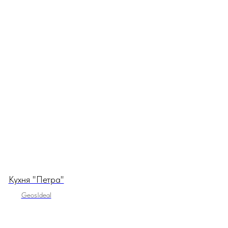
Кухня "Петра"
GeosIdeal