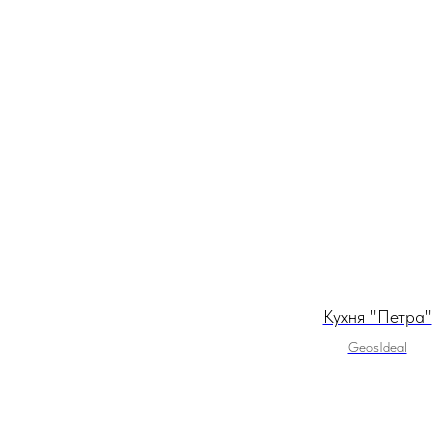
Кухня "Петра"
GeosIdeal