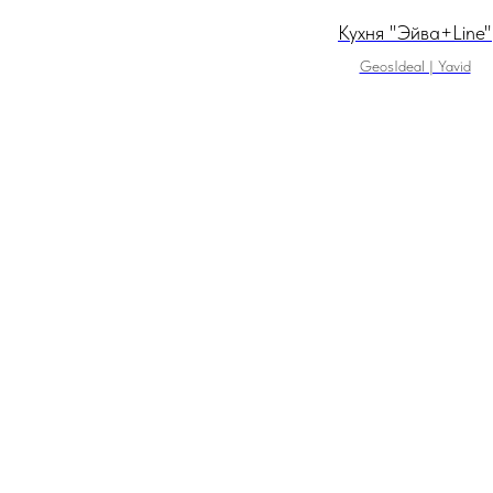
Кухня "Эйва+Line"
GeosIdeal | Yavid