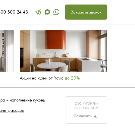
800 500 24 43
Перезвоните мн
Заказать звонок
Акции на кухни от Yavid
до 20%
ра и наполнение кухонь
ООО «УПЛИТЫ»
ОГРН 3329100124
алы фасадов
Реквизиты