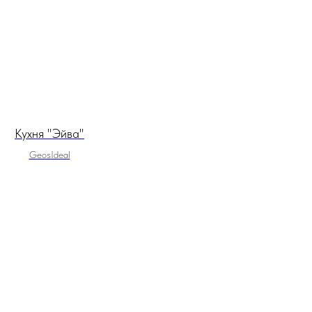
Кухня "Эйва"
GeosIdeal