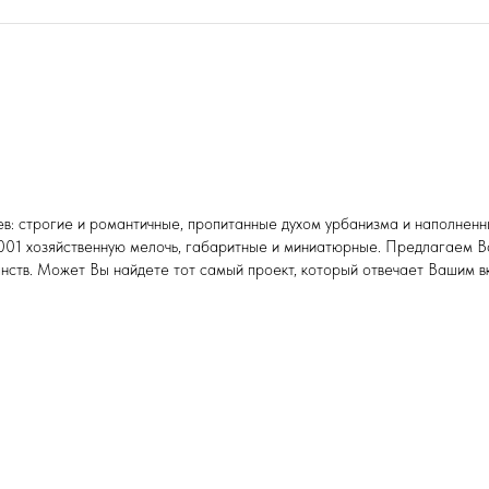
цев: строгие и романтичные, пропитанные духом урбанизма и наполнен
001 хозяйственную мелочь, габаритные и миниатюрные. Предлагаем Ва
анств. Может Вы найдете тот самый проект, который отвечает Вашим в