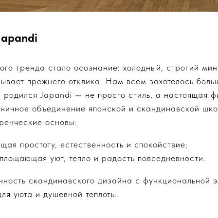
Japandi
вого тренда стало осознание: холодный, строгий ми
ывает прежнего отклика. Нам всем захотелось больш
я родился Japandi — не просто стиль, а настоящая ф
оничное объединение японской и скандинавской шко
ренческие основы:
ящая простоту, естественность и спокойствие;
оплощающая уют, тепло и радость повседневности.
анность скандинавского дизайна с функциональной э
ля уюта и душевной теплоты.