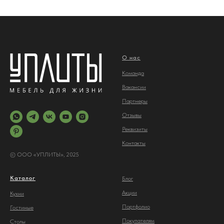
О нас
Команда
Вакансии
Партнеры
Отз
ывы
Реквизиты
Контакты
© ООО «УПЛИТЫ», 2025
Каталог
Блог
Акции
Кухни
Портфолио
Гостиные
Покупателям
Столы