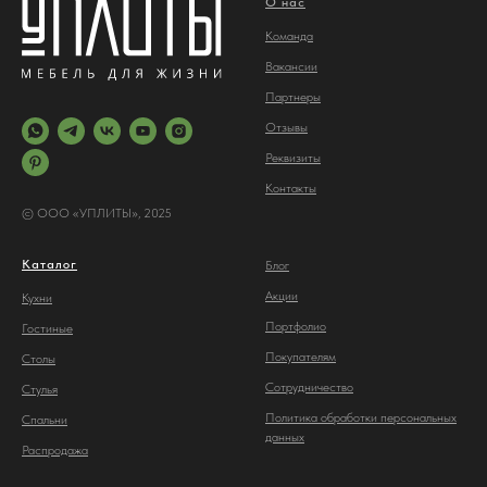
О нас
Команда
Вакансии
Партнеры
Отз
ывы
Реквизиты
Контакты
© ООО «УПЛИТЫ», 2025
Каталог
Блог
Акции
Кухни
Портфолио
Гостиные
Покупателям
Столы
Сотрудничество
С
тулья
Политика обработки персональных
Спальни
данных
Распродажа