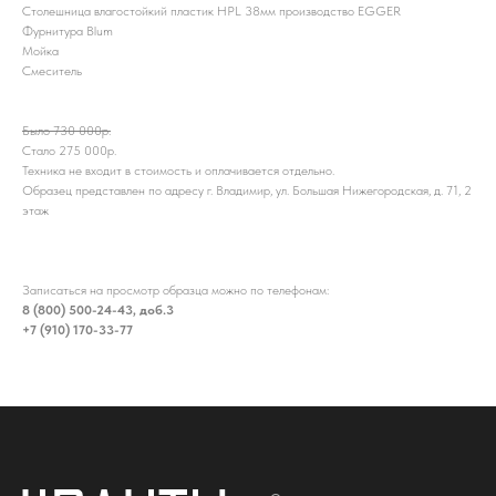
Столешница влагостойкий пластик HPL 38мм производство EGGER
Фурнитура Blum
Мойка
Смеситель
Было 730 000р.
Стало 275 000р.
Техника не входит в стоимость и оплачивается отдельно.
Образец представлен по адресу г. Владимир, ул. Большая Нижегородская, д. 71, 2
этаж
Записаться на просмотр образца можно по телефонам:
8 (800) 500-24-43, доб.3
+7 (910) 170-33-77