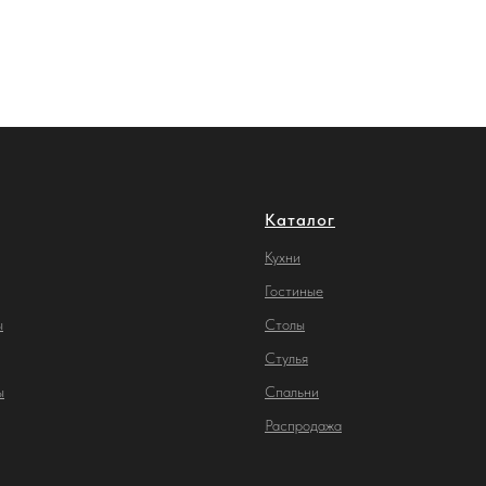
Каталог
Кухни
Гостиные
ы
Столы
С
тулья
ы
Спальни
Распродажа