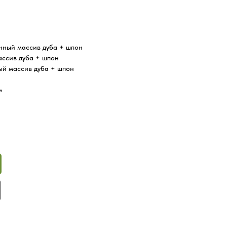
нный массив дуба + шпон
ссив дуба + шпон
ый массив дуба + шпон
»