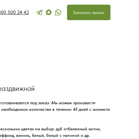
800 500 24 43
Перезвоните мн
Заказать звонок
раздвижной
готавливается под заказ. Мы можем произвести
 необходимом количестве в течении 45 дней с момента
ескольких цветах на выбор: дуб отбеленный антик,
шеффилд, ваниль, белый, белый с патиной и др.