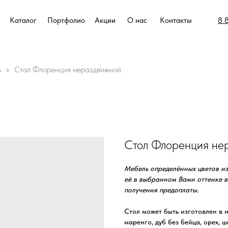
8 
Каталог
Портфолио
Акции
О нас
Контакты
%
Стол Флоренция нераздвижной
Стол Флоренция не
Мебель определённых цветов из
её в выбранном Вами оттенке в
получения предоплаты.
Стол может быть изготовлен в н
маренго, дуб без бейца, орех, 