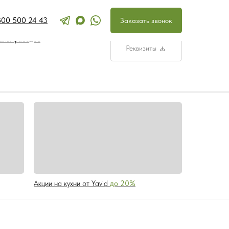
800 500 24 43
Перезвоните мн
Заказать звонок
ра и наполнение кухонь
ООО «УПЛИТЫ»
ОГРН 3329100124
алы фасадов
Реквизиты
Акции на кухни от Yavid
до 20%