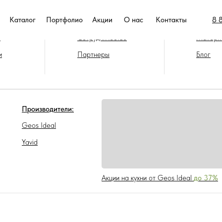
8 
Каталог
Портфолио
Акции
О нас
Контакты
нии
Покупателям
Фурниту
а
Сотрудничество
Матери
и
Партнеры
Блог
Производители:
Geos Ideal
Yavid
Акции на кухни от Geos Ideal
до 37%