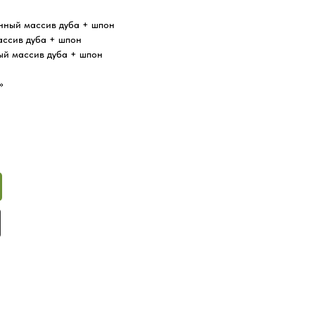
нный массив дуба + шпон
ссив дуба + шпон
ый массив дуба + шпон
»