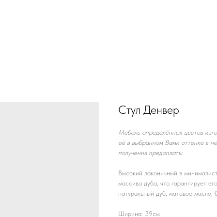
Стул Денвер
Мебель определённых цветов изго
её в выбранном Вами оттенке в н
получения предоплаты.
Высокий лаконичный в минималист
массива дуба, что гарантирует ег
натуральный дуб, матовое масло, бе
Ширина: 39см