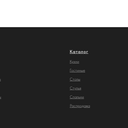
Каталог
Кухни
Гостиные
ы
Столы
С
тулья
ы
Спальни
Распродажа