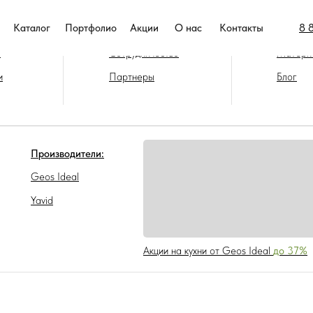
8 
Каталог
Портфолио
Акции
О нас
Контакты
нии
Покупателям
Фурниту
а
Сотрудничество
Матери
и
Партнеры
Блог
Производители:
Geos Ideal
Yavid
Акции на кухни от Geos Ideal
до 37%