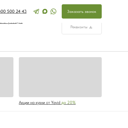
800 500 24 43
Перезвоните мн
Заказать звонок
ра и наполнение кухонь
ООО «УПЛИТЫ»
ОГРН 3329100124
алы фасадов
Реквизиты
Акции на кухни от Yavid
до 20%