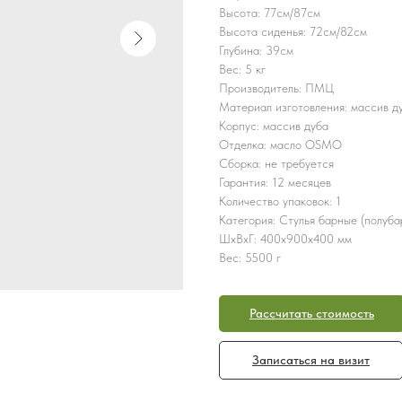
Высота: 77см/87см
Высота сиденья: 72см/82см
Глубина: 39см
Вес: 5 кг
Производитель: ПМЦ
Материал изготовления: массив д
Корпус: массив дуба
Отделка: масло OSMO
Сборка: не требуется
Гарантия: 12 месяцев
Количество упаковок: 1
Категория: Стулья барные (полуба
ШxВxГ: 400x900x400 мм
Вес: 5500 г
Рассчитать стоимость
Записаться на визит