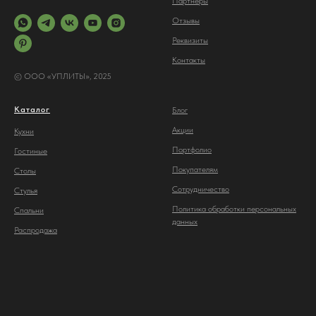
Партнеры
Отз
ывы
Реквизиты
Контакты
© ООО «УПЛИТЫ», 2025
Каталог
Блог
Акции
Кухни
Портфолио
Гостиные
Покупателям
Столы
Сотрудничество
С
тулья
Политика обработки персональных
Спальни
данных
Распродажа