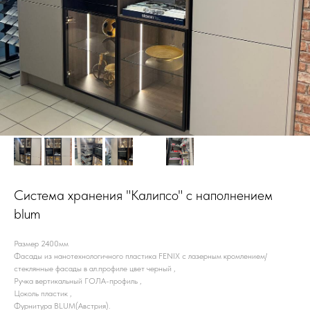
Система хранения "Калипсо" c наполнением
blum
Размер 2400мм
Фасады из нанотехнологичного пластика FENIX c лазерным кромлением/
стеклянные фасады в ал.профиле цвет черный ,
Ручка вертикальный ГОЛА-профиль ,
Цоколь пластик ,
Фурнитура BLUM(Австрия).