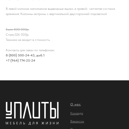
В левой колонне наполнение выдвижные ящики, в правой- сетчатая система
хранения. Колонны-витрины с вертикальной двусторонней подсветкой.
Было 800 000р.
Стало326 000р.
Техника не входит в стоимость
Контакты для связи по телефонам:
8 (800) 500-24-43, доб.1
+7 (964) 774-25-24
О нас
Команда
Вакансии