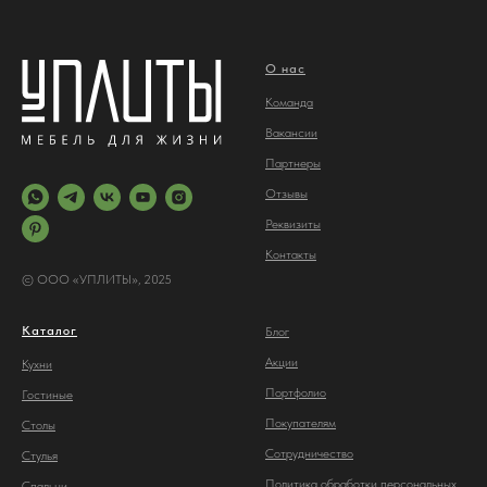
О нас
Команда
Вакансии
Партнеры
Отз
ывы
Реквизиты
Контакты
© ООО «УПЛИТЫ», 2025
Каталог
Блог
Акции
Кухни
Портфолио
Гостиные
Покупателям
Столы
Сотрудничество
С
тулья
Политика обработки персональных
Спальни