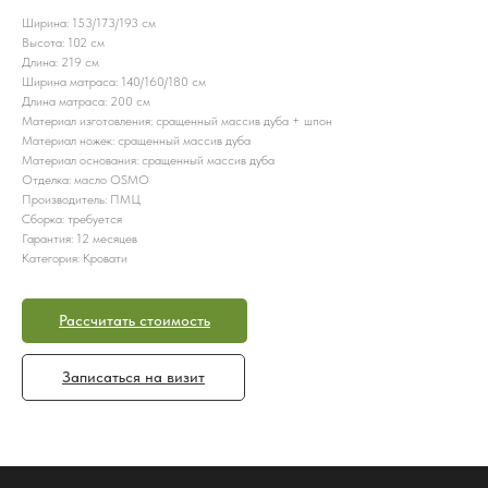
Ширина: 153/173/193 см
Высота: 102 см
Длина: 219 см
Ширина матраса: 140/160/180 см
Длина матраса: 200 см
Материал изготовления: сращенный массив дуба + шпон
Материал ножек: сращенный массив дуба
Материал основания: сращенный массив дуба
Отделка: масло OSMO
Производитель: ПМЦ
Сборка: требуется
Гарантия: 12 месяцев
Категория: Кровати
Рассчитать стоимость
Записаться на визит