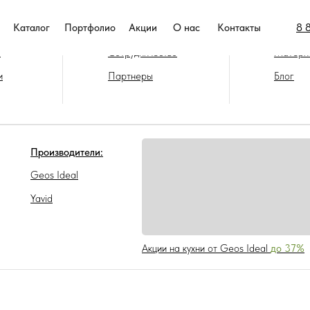
8 
Каталог
Портфолио
Акции
О нас
Контакты
нии
Покупателям
Фурниту
а
Сотрудничество
Матери
и
Партнеры
Блог
Производители:
Geos Ideal
Yavid
Акции на кухни от Geos Ideal
до 37%