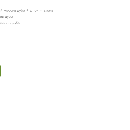
й массив дуба + шпон + эмаль
ив дуба
массив дуба