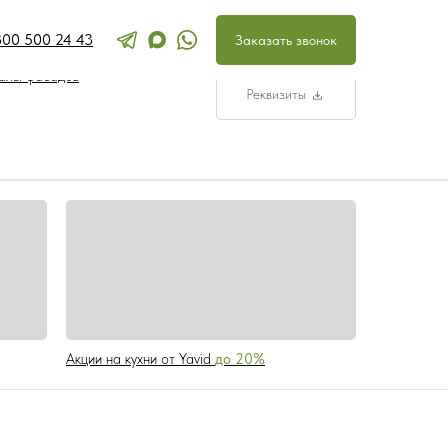
800 500 24 43
Перезвоните мн
Заказать звонок
ра и наполнение кухонь
ООО «УПЛИТЫ»
ОГРН 3329100124
алы фасадов
Реквизиты
Акции на кухни от Yavid
до 20%