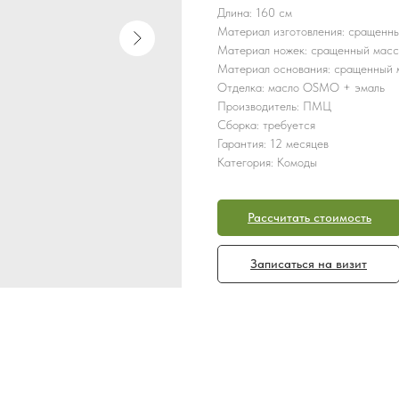
Длина: 160 см
Материал изготовления: сращенны
Материал ножек: сращенный масс
Материал основания: сращенный 
Отделка: масло OSMO + эмаль
Производитель: ПМЦ
Сборка: требуется
Гарантия: 12 месяцев
Категория: Комоды
Рассчитать стоимость
Записаться на визит