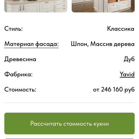
Рассчитать стоимость кухни
Записаться на визит
Особенности:
Кухня «Флоренция» — это воплощение
классической элегантности в современном
исполнении. С отделкой в оттенке «беленый
дуб» и утонченным дизайном, она сочетает
благородные детали и изысканную отделку.
Каждый элемент кухни продуман до мелочей,
создавая атмосферу роскоши и уюта.
Особенности «Флоренция»:
Элегантные фасады с
фацетированными стеклами, которые