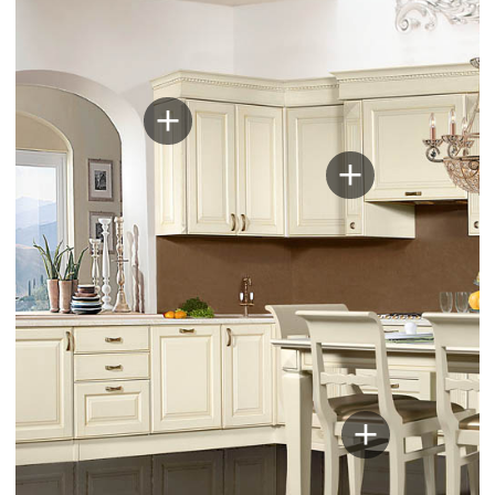
дизайн-проект кухни
Флоренция
+7
Я ознакомился(лась) и принимаю
условия
политики
в отношении
обработки персональных данных.
Заказать звонок