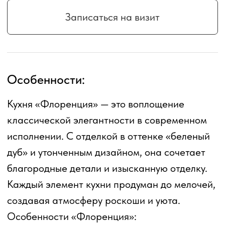
подчеркивают классический стиль.
Роскошная отделка с золотой или
серебристой патиной, создающая
эффект дворцовых интерьеров.
Модульность и разнообразие
комплектаций: кухня может включать
остров, пенал или стильную столовую
группу.
Способность визуально расширять
пространство, придавая ему легкость и
светлость.
Гарнитур выполнен из натуральных
материалов, включая древесину дуба и MDF
с облицовкой из дубового шпона. Кухня
«Флоренция» легко сочетается с яркими
аксессуарами и фартуками, позволяя
создавать уникальный интерьер в вашем
доме.