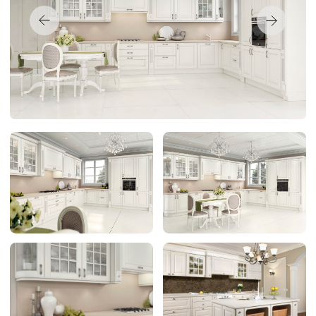
Стиль:
Классика
Материал фасада:
Шпон, Массив дерева
Древесина
Дуб
Фабрика:
Yavid
Стоимость:
от 246 160 руб