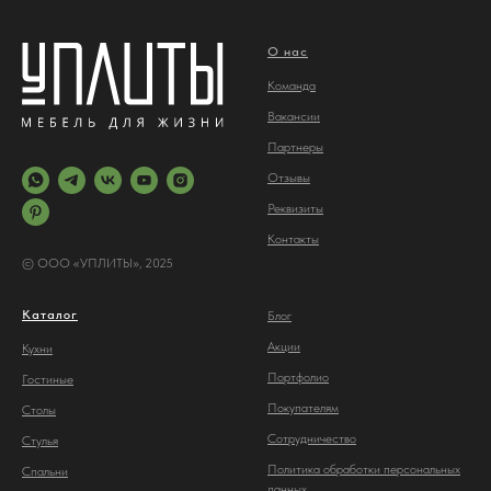
О нас
Команда
Вакансии
Партнеры
Отз
ывы
Реквизиты
Контакты
© ООО «УПЛИТЫ», 2025
Каталог
Блог
Акции
Кухни
Портфолио
Гостиные
Покупателям
Столы
Сотрудничество
С
тулья
Политика обработки персональных
Спальни
данных