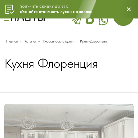
ПОЛУЧИТЬ СКИДКУ ДО 37%
8 800 500 24 43
МЕНЮ
«Узнайте стоимость кухни на заказ»
Главная
»
Каталог
»
Классические кухни
»
Кухня Флоренция
Кухня Флоренция