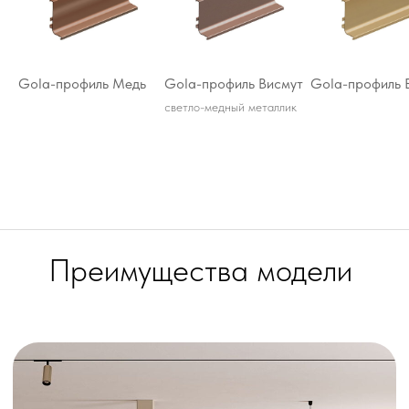
Лианга
Gola-профиль Медь
Gola-профиль Висмут
Gola-профиль 
светло-медный металлик
+7
Я ознакомился(лась) и принимаю
условия
политики
в отношении
обработки персональных данных.
Заказать звонок