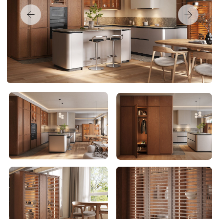
Стиль:
Современная, Минимализм, Итальянский
Материал фасада:
Шпон
,
массив
дерева
Дуб, ясень
Древесина
Пластик
-
Фурнитура
Blum, Firmax
Фабрика:
GeosIdeal