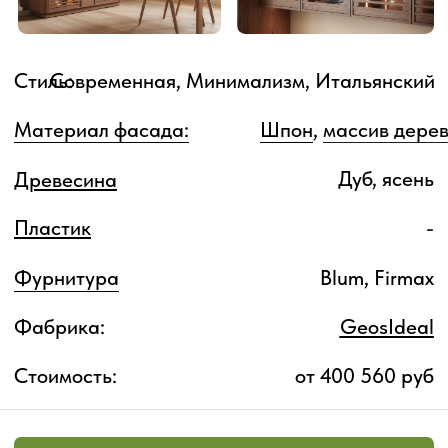
Стоимость:
от 400 560 руб
Рассчитать стоимость кухни
Записаться на визит
Особенности:
Кухня «Юста» Современная кухня с
фасадами, облицованным шпоном дуба или
ясеня, или из крашеного МДФ.
Особенностью Юсты является узкий
деревянный кант, придающий кухне
лаконичный, строгий вид, органично
вписывающийся в современные интерьеры.
Сочетание минималистичного дизайна с
естественной теплотой натурального дерева