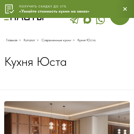
ПОЛУЧИТЬ СКИДКУ ДО 37%
8 800 500 24 43
МЕНЮ
«Узнайте стоимость кухни на заказ»
Главная
»
Каталог
»
Современные кухни
»
Кухня Юста
Кухня Юста