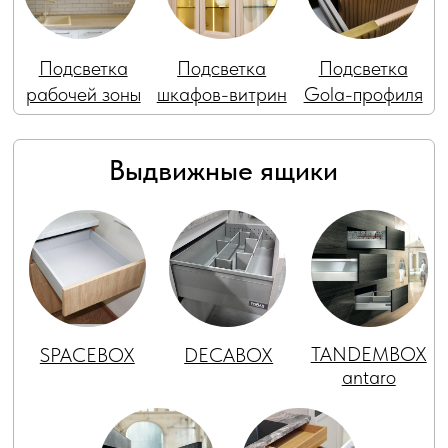
Накладные
Врезные
Встроенные
ручки
ручки
ручки
Gola-Профиль
Пуш-пул
Наполнение