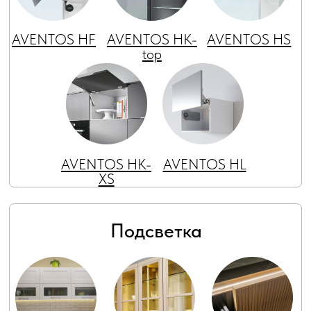
рабочей зоны
шкафов-витрин
Gola-профиля
Выдвижные ящики
TANDEMBOX
SPACEBOX
DECABOX
antaro
LEGRABOX
WOODBOX
Открывание