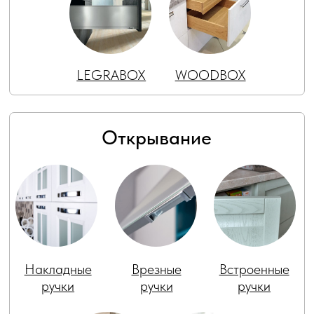
Сетки под
Сушки в
Сетки в
столешницу
верхние
высокие
шкафы
шкафы
Органайзеры
Угловые
Выдвижные
модули
полки
Петли
CLIP top