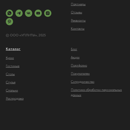
Партнеры
Отз
ывы
Реквизиты
Контакты
© ООО «УПЛИТЫ», 2025
Каталог
Блог
Акции
Кухни
Портфолио
Гостиные
Покупателям
Столы
Сотрудничество
С
тулья
Политика обработки персональных
Спальни
данных
Распродажа